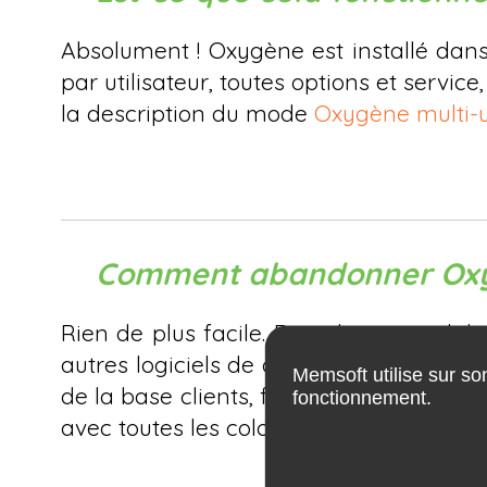
Absolument ! Oxygène est installé dans
par utilisateur, toutes options et servic
la description du mode
Oxygène multi-ut
Comment abandonner Oxygè
Rien de plus facile. Dans la comptabil
autres logiciels de comptabilité. Dans 
Memsoft utilise sur so
de la base clients, fournisseurs et artic
fonctionnement.
avec toutes les colonnes activées.