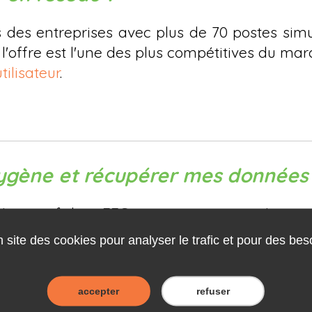
 des entreprises avec plus de 70 postes simu
e, l'offre est l'une des plus compétitives du ma
ilisateur
.
ne et récupérer mes données si 
ité, votre fichier FEC aux normes imposées pa
la Gestion commerciale, menu opérations pério
n site des cookies pour analyser le trafic et pour des bes
les. Pour les pièces de ventes et achats, export
accepter
refuser