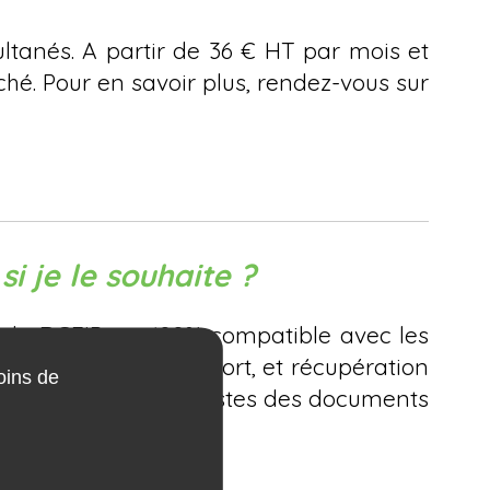
ltanés. A partir de 36 € HT par mois et
rché. Pour en savoir plus, rendez-vous sur
je le souhaite ?
r la DGFIP est 100% compatible avec les
diques, import / export, et récupération
oins de
 direct Excel sur les listes des documents