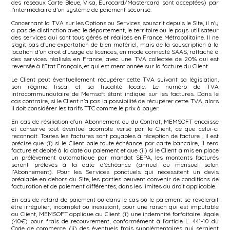
des réseaux Carte Bleue, Visa, Eurocard/Mastercard sont acceptées) par
l’intermédiaire d’un système de paiement sécurisé.
Concernant la TVA sur les Options ou Services, souscrit depuis le Site, il n'y
a pas de distinction avec le département, le territoire ou le pays utilisateur
des services qui sont tous gérés et réalisés en France Métropolitaine. Il ne
s’agit pas d’une exportation de bien matériel, mais de la souscription à la
location d’un droit d’usage de licences, en mode connecté SAAS, rattaché à
des services réalisés en France, avec une TVA collectée de 20% qui est
reversée à l'Etat Français, et qui est mentionnée sur la facture du Client.
Le Client peut éventuellement récupérer cette TVA suivant sa législation,
son régime fiscal et sa fiscalité locale. Le numéro de TVA
intracommunautaire de Memsoft étant indiqué sur les factures. Dans le
cas contraire, si le Client n'a pas la possibilité de récupérer cette TVA, alors
il doit considérer les tarifs TTC comme le prix à payer.
En cas de résiliation d’un Abonnement ou du Contrat, MEMSOFT encaisse
et conserve tout éventuel acompte versé par le Client, ce que celui-ci
reconnaît. Toutes les factures sont payables à réception de facture ; il est
précisé que (i) si le Client paie toute échéance par carte bancaire, il sera
facturé et débité à la date du paiement et que (ii) si le Client a mis en place
un prélèvement automatique par mandat SEPA, les montants facturés
seront prélevés à la date d’échéance (annuel ou mensuel selon
l’Abonnement). Pour les Services ponctuels qui nécessitent un devis
préalable en dehors du Site, les parties peuvent convenir de conditions de
facturation et de paiement différentes, dans les limites du droit applicable.
En cas de retard de paiement ou dans le cas où le paiement se révélerait
être irrégulier, incomplet ou inexistant, pour une raison qui est imputable
au Client, MEMSOFT applique au Client (i) une indemnité forfaitaire légale
(40€) pour frais de recouvrement, conformément à l’article L. 441-10 du
Code de commerce, (ii) des éventuels frais supplémentaires qui seraient