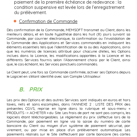
paiement de la première échéance de redevance : la
condition suspensive est levée lors de l’enregistrement
du prélèvement.
Confirmation de Commande
Dès confirmation de la Commande, MEMSOFT transmet au Client, dans les
meilleurs délais, et en toute hypothèse dans les huit (8) jours suivant sa
Commande, par courrier électronique, la confirmation ou l’invalidation de
la Commande des Applications et Services commandés en indiquant les
éléments essentiels tels que l’identification de la ou des Applications, ainsi
que les numéros de licences attribué pour chacune d’elles, les Options
inclues dans la Licence, les modifications apportées à la Licence et les
différents Services fournis selon l’Abonnement choisi par le Client, ainsi
que, le cas échéant, les Services ponctuels commandés.
Le Client peut, une fois sa Commande confirmée, activer ses Options depuis
le Logiciel en s'étant identifié avec son Compte Utilisateur.
B. PRIX
Les prix des Options et des autres Services sont indiqués en euros et hors
taxes, nets et sans escomptes, dans l’ANNEXE 2 : LISTE DES PRIX des
présentes CGVS, reprise en ligne dans la rubrique et sous-menu «
PRODUITS -> ACHETER » du Site. Les frais de port ne sont pas compris, les
logiciels étant téléchargeables. Le règlement du prix s’effectue lors de la
Commande, par paiement en ligne via la saisie du numéro de carte
bancaire du Client au moyen d'un système de paiement sécurisé, par
virement, ou par mise en place d’un prélèvement automatique. Les
paiements réalisés sur le Site s'effectuent par carte bancaire (les cartes