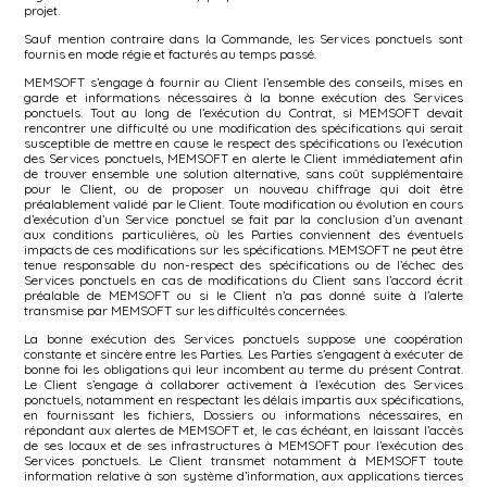
projet.
Sauf mention contraire dans la Commande, les Services ponctuels sont
fournis en mode régie et facturés au temps passé.
MEMSOFT s’engage à fournir au Client l’ensemble des conseils, mises en
garde et informations nécessaires à la bonne exécution des Services
ponctuels. Tout au long de l’exécution du Contrat, si MEMSOFT devait
rencontrer une difficulté ou une modification des spécifications qui serait
susceptible de mettre en cause le respect des spécifications ou l’exécution
des Services ponctuels, MEMSOFT en alerte le Client immédiatement afin
de trouver ensemble une solution alternative, sans coût supplémentaire
pour le Client, ou de proposer un nouveau chiffrage qui doit être
préalablement validé par le Client. Toute modification ou évolution en cours
d’exécution d’un Service ponctuel se fait par la conclusion d’un avenant
aux conditions particulières, où les Parties conviennent des éventuels
impacts de ces modifications sur les spécifications. MEMSOFT ne peut être
tenue responsable du non-respect des spécifications ou de l’échec des
Services ponctuels en cas de modifications du Client sans l’accord écrit
préalable de MEMSOFT ou si le Client n’a pas donné suite à l’alerte
transmise par MEMSOFT sur les difficultés concernées.
La bonne exécution des Services ponctuels suppose une coopération
constante et sincère entre les Parties. Les Parties s’engagent à exécuter de
bonne foi les obligations qui leur incombent au terme du présent Contrat.
Le Client s’engage à collaborer activement à l’exécution des Services
ponctuels, notamment en respectant les délais impartis aux spécifications,
en fournissant les fichiers, Dossiers ou informations nécessaires, en
répondant aux alertes de MEMSOFT et, le cas échéant, en laissant l’accès
de ses locaux et de ses infrastructures à MEMSOFT pour l’exécution des
Services ponctuels. Le Client transmet notamment à MEMSOFT toute
information relative à son système d’information, aux applications tierces