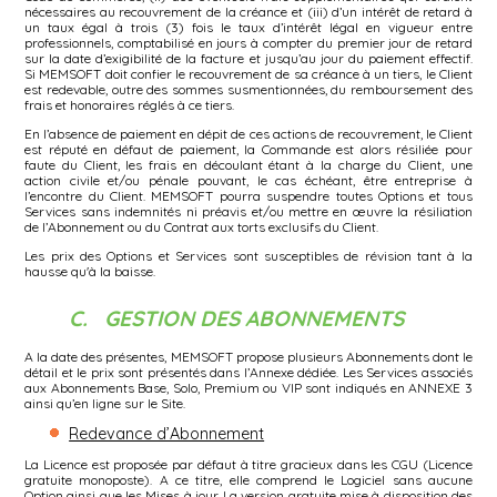
nécessaires au recouvrement de la créance et (iii) d’un intérêt de retard à
un taux égal à trois (3) fois le taux d’intérêt légal en vigueur entre
professionnels, comptabilisé en jours à compter du premier jour de retard
sur la date d’exigibilité de la facture et jusqu’au jour du paiement effectif.
Si MEMSOFT doit confier le recouvrement de sa créance à un tiers, le Client
est redevable, outre des sommes susmentionnées, du remboursement des
frais et honoraires réglés à ce tiers.
En l’absence de paiement en dépit de ces actions de recouvrement, le Client
est réputé en défaut de paiement, la Commande est alors résiliée pour
faute du Client, les frais en découlant étant à la charge du Client, une
action civile et/ou pénale pouvant, le cas échéant, être entreprise à
l’encontre du Client. MEMSOFT pourra suspendre toutes Options et tous
Services sans indemnités ni préavis et/ou mettre en œuvre la résiliation
de l’Abonnement ou du Contrat aux torts exclusifs du Client.
Les prix des Options et Services sont susceptibles de révision tant à la
hausse qu'à la baisse.
C. GESTION DES ABONNEMENTS
A la date des présentes, MEMSOFT propose plusieurs Abonnements dont le
détail et le prix sont présentés dans l’Annexe dédiée. Les Services associés
aux Abonnements Base, Solo, Premium ou VIP sont indiqués en ANNEXE 3
ainsi qu’en ligne sur le Site.
Redevance d’Abonnement
La Licence est proposée par défaut à titre gracieux dans les CGU (Licence
gratuite monoposte). A ce titre, elle comprend le Logiciel sans aucune
Option ainsi que les Mises à jour. La version gratuite mise à disposition des