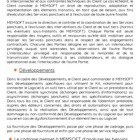
à interconnecter et aux contraintes techniques du Client. Le cas échéant, le
Client concède à MEMSOFT un droit de reproduction, adaptation et
représentation des éléments transmis, en tant que de besoin, aux fins
d’exécution des Services ponctuels et à l’exclusion de toute autre finalité.
MEMSOFT assure la direction, le contrôle et la coordination de ses Services
ponctuels, à l’exclusion des interventions du Client et de tout tiers (hormis
les éventuels sous-traitants de MEMSOFT). Chaque Partie est seule
responsable des moyens, outils et ressources qu’elle doit mobiliser pour
réaliser les Services ponctuels dans le respect de ses engagements
contractuels. Chacune des Parties désigne en son sein un interlocuteur
privilégié, auquel sont adressées les observations de l’autre Partie.
L’interlocuteur privilégié est responsable de la remontée et de la
transmission des informations à ses collaborateurs, et du dialogue
opérationnel avec l’interlocuteur de l’autre Partie.
Développements
Dans le cadre des Développements, le Client peut commander à MEMSOFT
des développements spécifiques qui utilisent le Kit, notamment pour
connecter le Logiciel à un outil tiers utilisé par le Client ou un prestataire du
Client, de manière synchrone (échanges permanents d’informations) ou
asynchrones (échanges ponctuels) selon les spécifications convenues.
Dans tous les cas, le Client est seul responsable de l’obtention préalable,
auprès des éditeurs concernés, des droits et autorisations qui seraient
nécessaires à la réalisation des Développements, ainsi que de tout
dommage ou non-conformité des Développements ou du Logiciel qui serait
causé en cas de dysfonctionnement d’un élément tiers au Logiciel.
La fourniture des Développements passe par une phase de cadrage, puis
par une phase de fourniture et enfin par une phase de service régulier.
Le cadrage permet à MEMSOFT d’analyser les besoins