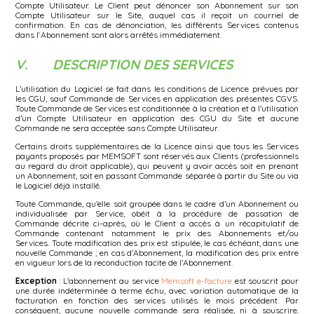
Compte Utilisateur. Le Client peut dénoncer son Abonnement sur son
Compte Utilisateur sur le Site, auquel cas il reçoit un courriel de
confirmation. En cas de dénonciation, les différents Services contenus
dans l‘Abonnement sont alors arrêtés immédiatement.
V. DESCRIPTION DES SERVICES
L’utilisation du Logiciel se fait dans les conditions de Licence prévues par
les CGU, sauf Commande de Services en application des présentes CGVS.
Toute Commande de Services est conditionnée à la création et à l’utilisation
d’un Compte Utilisateur en application des CGU du Site et aucune
Commande ne sera acceptée sans Compte Utilisateur.
Certains droits supplémentaires de la Licence ainsi que tous les Services
payants proposés par MEMSOFT sont réservés aux Clients (professionnels
au regard du droit applicable), qui peuvent y avoir accès soit en prenant
un Abonnement, soit en passant Commande séparée à partir du Site ou via
le Logiciel déjà installé.
Toute Commande, qu’elle soit groupée dans le cadre d’un Abonnement ou
individualisée par Service, obéit à la procédure de passation de
Commande décrite ci-après, où le Client a accès à un récapitulatif de
Commande contenant notamment le prix des Abonnements et/ou
Services. Toute modification des prix est stipulée, le cas échéant, dans une
nouvelle Commande ; en cas d’Abonnement, la modification des prix entre
en vigueur lors de la reconduction tacite de l’Abonnement.
Exception
: L'abonnement au service
Memsoft e-facture
est souscrit pour
une durée indéterminée à terme échu, avec variation automatique de la
facturation en fonction des services utilisés le mois précédent. Par
conséquent, aucune nouvelle commande sera réalisée, ni à souscrire.