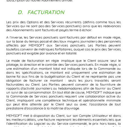
souscription du nouvel Abonnement annuel.
D. FACTURATION
Les prix des Options et des Services récurrents (définis comme tous les
Services qui ne sont pas des Services ponctuels) ainsi que les redevances
des Abonnements sont facturés et payés terme à échoir.
A l’inverse, les Services ponctuels sont facturés par défaut en mode régie,
sur la base du temps passé et des taux moyens journaliers des personnels
affectés par MEMSOFT aux Services ponctuels. Les Parties peuvent
toutefois convenir de métriques forfaitaires, auquel cas le prix des Services
ponctuels est exigible par avance et en totalité.
Le mode de facturation en régie implique que le Client assure seul le
pilotage, la direction et le contrôle des Services ponctuels. En mode régie, si
une estimation d’un montant total est indiquée lors de la Commande ou
dans les spécifications, ce montant est uniquement une estimation de
bonne foi aux fins de la budgétisation du Client et ne représente pas une
obligation de facturer ce montant : seuls les jours travaillés seront
facturables au Client. Les Parties peuvent convenir de la fourniture de
rapports d’activité journaliers ou hebdomadaires afin de fournir au Client
un suivi de sa consommation. En tout état de cause, MEMSOFT indique que
la Commande de Services ponctuels requiert une collaboration active du
Client, impliquant une compétence technique et opérationnelle minimale
qui peut être atteinte par le Client seul ou avec l’assistance de tout
prestataire d’assistance à la maîtrise d’ouvrage.
MEMSOFT met à disposition du Client, sur son Compte Utilisateur et dans
les meilleurs délais, une facture reprenant les éléments essentiels tels que
l’identification du Logiciel ou du Service commandé, le prix hors taxes, la