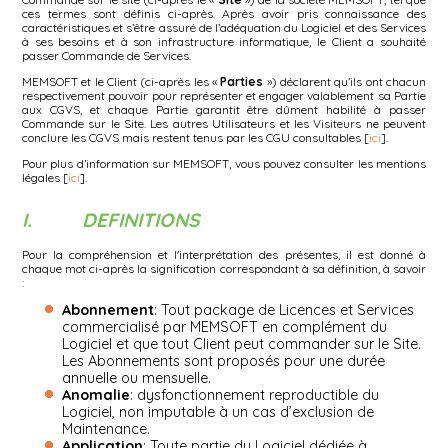
ces termes sont définis ci-après. Après avoir pris connaissance des
caractéristiques et s’être assuré de l’adéquation du Logiciel et des Services
à ses besoins et à son infrastructure informatique, le Client a souhaité
passer Commande de Services.
MEMSOFT et le Client (ci-après les «
Parties
») déclarent qu’ils ont chacun
respectivement pouvoir pour représenter et engager valablement sa Partie
aux CGVS, et chaque Partie garantit être dûment habilité à passer
Commande sur le Site. Les autres Utilisateurs et les Visiteurs ne peuvent
conclure les CGVS mais restent tenus par les CGU consultables [
ici
].
Pour plus d’information sur MEMSOFT, vous pouvez consulter les mentions
légales [
ici
].
I. DEFINITIONS
Pour la compréhension et l'interprétation des présentes, il est donné à
chaque mot ci-après la signification correspondant à sa définition, à savoir
:
Abonnement
: Tout package de Licences et Services
commercialisé par MEMSOFT en complément du
Logiciel et que tout Client peut commander sur le Site.
Les Abonnements sont proposés pour une durée
annuelle ou mensuelle.
Anomalie
: dysfonctionnement reproductible du
Logiciel, non imputable à un cas d’exclusion de
Maintenance.
Application
: Toute partie du Logiciel dédiée à