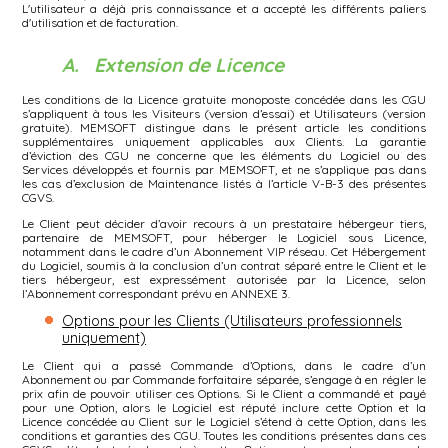
L'utilisateur a déjà pris connaissance et a accepté les différents paliers
d'utilisation et de facturation.
A. Extension de Licence
Les conditions de la Licence gratuite monoposte concédée dans les CGU
s’appliquent à tous les Visiteurs (version d’essai) et Utilisateurs (version
gratuite). MEMSOFT distingue dans le présent article les conditions
supplémentaires uniquement applicables aux Clients. La garantie
d’éviction des CGU ne concerne que les éléments du Logiciel ou des
Services développés et fournis par MEMSOFT, et ne s’applique pas dans
les cas d’exclusion de Maintenance listés à l’article V-B-3 des présentes
CGVS.
Le Client peut décider d’avoir recours à un prestataire hébergeur tiers,
partenaire de MEMSOFT, pour héberger le Logiciel sous Licence,
notamment dans le cadre d’un Abonnement VIP réseau. Cet Hébergement
du Logiciel, soumis à la conclusion d’un contrat séparé entre le Client et le
tiers hébergeur, est expressément autorisée par la Licence, selon
l’Abonnement correspondant prévu en ANNEXE 3.
Options pour les Clients (Utilisateurs professionnels
uniquement)
Le Client qui a passé Commande d’Options, dans le cadre d’un
Abonnement ou par Commande forfaitaire séparée, s’engage à en régler le
prix afin de pouvoir utiliser ces Options. Si le Client a commandé et payé
pour une Option, alors le Logiciel est réputé inclure cette Option et la
Licence concédée au Client sur le Logiciel s’étend à cette Option, dans les
conditions et garanties des CGU. Toutes les conditions présentes dans ces