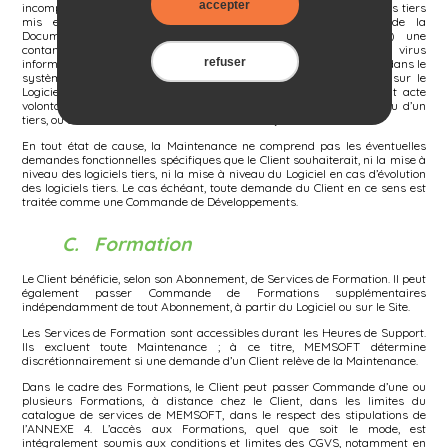
accepter
incompatibilité entre le Logiciel et de nouveaux matériels ou logiciels tiers
mis en œuvre par l’Utilisateur et différent des prérequis de la
Documentation sans validation préalable de MEMSOFT, (vii) une
contamination du système informatique de l’Utilisateur par un virus
refuser
informatique, (ix) un acte de piratage ou une intrusion frauduleuse dans le
système informatique de l’Utilisateur, (x) l’intervention d’un tiers sur le
Logiciel non autorisée par MEMSOFT et plus généralement à tout acte
volontaire de dégradation, malveillance, sabotage de l’Utilisateur ou d’un
tiers, ou détérioration due à un cas de force majeure.
En tout état de cause, la Maintenance ne comprend pas les éventuelles
demandes fonctionnelles spécifiques que le Client souhaiterait, ni la mise à
niveau des logiciels tiers, ni la mise à niveau du Logiciel en cas d’évolution
des logiciels tiers. Le cas échéant, toute demande du Client en ce sens est
traitée comme une Commande de Développements.
C. Formation
Le Client bénéficie, selon son Abonnement, de Services de Formation. Il peut
également passer Commande de Formations supplémentaires
indépendamment de tout Abonnement, à partir du Logiciel ou sur le Site.
Les Services de Formation sont accessibles durant les Heures de Support.
Ils excluent toute Maintenance ; à ce titre, MEMSOFT détermine
discrétionnairement si une demande d’un Client relève de la Maintenance.
Dans le cadre des Formations, le Client peut passer Commande d’une ou
plusieurs Formations, à distance chez le Client, dans les limites du
catalogue de services de MEMSOFT, dans le respect des stipulations de
l’ANNEXE 4. L’accès aux Formations, quel que soit le mode, est
intégralement soumis aux conditions et limites des CGVS, notamment en