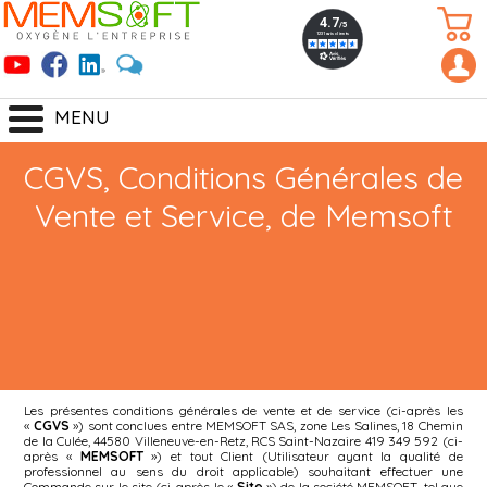
MENU
CGVS, Conditions Générales de
Vente et Service, de Memsoft
Les présentes conditions générales de vente et de service (ci-après les
«
CGVS
») sont conclues entre MEMSOFT SAS, zone Les Salines, 18 Chemin
de la Culée, 44580 Villeneuve-en-Retz, RCS Saint-Nazaire 419 349 592 (ci-
après «
MEMSOFT
») et tout Client (Utilisateur ayant la qualité de
professionnel au sens du droit applicable) souhaitant effectuer une
Commande sur le site (ci-après le «
Site
») de la société MEMSOFT, tel que