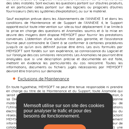
des sites installés. Sont exclues les questions portant sur d’autres produits,
et en particulier celles portant sur des logiciels ou progiciels d’autres
fournisseurs (tels les systèmes d’exploitation), ou sur le matériel.
Sauf exception prévue dans les Abonnements de l’ANNEXE 3 et dans les
conditions de Maintenance et de Support de l’ANNEXE 4, le Support
apporté exclut toute intervention sur site ou tout déplacement. Il se limite à
la prise en charge des questions et Anomalies soumis et à la mise en
œuvre des moyens dont dispose MEMSOFT pour fournir les prestations
convenues. L’obtention d’une solution n’est pas garantie, et l’assistance
fournie peut contraindre le Client à se conformer à certaines procédures
jusqu’à ce qu’un avis définitif puisse être émis. Les avis formulés par
MEMSOFT sont fondés sur son expérience, sa connaissance du Logiciel et
sur l’analyse des cas similaires rencontrés. Les Anomalies ne pourront être
analysées que si une description précise et documentée en est faite,
mettant en évidence les particularités du cas rencontré. Toutes les
informations, documents ou fichiers jugés nécessaires par MEMSOFT
devront être transmis sur demande.
Exclusions de Maintenance
En toute hypothèse, MEMSOFT ne peut être tenue responsable ni prendre
en charge au titre de la Maintenance et du Support, toute Anomalie qui
serait liée à (i) une utilisation du Logiciel non conforme à sa destination, à
sa Documentation ou aux préconisations de MEMSOFT, (ii) une panne
matérielle ou logicielle du système informatique ou du réseau de
Memsoft utilise sur son site des cookies
l’Utilisateur, (iii) une défaillance des réseaux de communications
pour analyser le trafic et pour des
électroniques, ralentissement ou engorgement du réseau internet ou du
réseau de l’Utilisateur ou tout autre cas de force majeure impactant
besoins de fonctionnement.
MEMSOFT ou ses sous-traitants, (iv) un paramétrage de l’environnement
informatique ou des postes de l’Utilisateur, (v) un refus de l’Utilisateur de
collaborer avec MEMSOFT dans la résolution des Anomalies, (vi) une