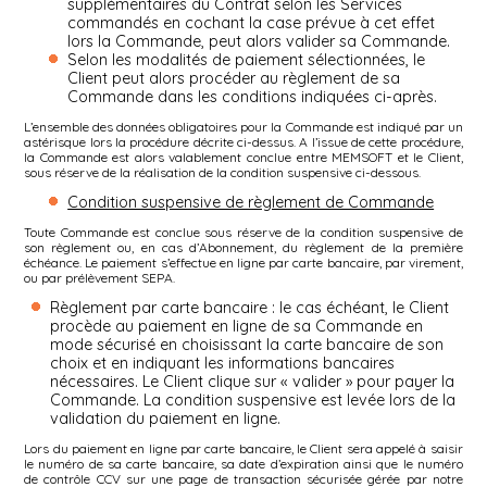
supplémentaires du Contrat selon les Services
commandés en cochant la case prévue à cet effet
lors la Commande, peut alors valider sa Commande.
Selon les modalités de paiement sélectionnées, le
Client peut alors procéder au règlement de sa
Commande dans les conditions indiquées ci-après.
L’ensemble des données obligatoires pour la Commande est indiqué par un
astérisque lors la procédure décrite ci-dessus. A l’issue de cette procédure,
la Commande est alors valablement conclue entre MEMSOFT et le Client,
sous réserve de la réalisation de la condition suspensive ci-dessous.
Condition suspensive de règlement de Commande
Toute Commande est conclue sous réserve de la condition suspensive de
son règlement ou, en cas d’Abonnement, du règlement de la première
échéance. Le paiement s’effectue en ligne par carte bancaire, par virement,
ou par prélèvement SEPA.
Règlement par carte bancaire : le cas échéant, le Client
procède au paiement en ligne de sa Commande en
mode sécurisé en choisissant la carte bancaire de son
choix et en indiquant les informations bancaires
nécessaires. Le Client clique sur « valider » pour payer la
Commande. La condition suspensive est levée lors de la
validation du paiement en ligne.
Lors du paiement en ligne par carte bancaire, le Client sera appelé à saisir
le numéro de sa carte bancaire, sa date d’expiration ainsi que le numéro
de contrôle CCV sur une page de transaction sécurisée gérée par notre