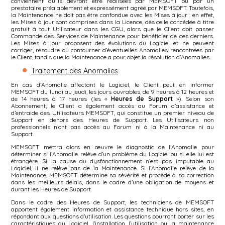
conviennent qu’ils devront être réalisées par MEMSOFT ou par un
prestataire préalablement et expressément agréé par MEMSOFT. Toutefois,
la Maintenance ne doit pas être confondue avec les Mises à jour : en effet,
les Mises à jour sont comprises dans la Licence, dès celle concédée à titre
gratuit à tout Utilisateur dans les CGU, alors que le Client doit passer
Commande des Services de Maintenance pour bénéficier de ces derniers.
Les Mises à jour proposent des évolutions du Logiciel et ne peuvent
corriger, résoudre ou contourner d’éventuelles Anomalies rencontrées par
le Client, tandis que la Maintenance a pour objet la résolution d’Anomalies.
Traitement des Anomalies
En cas d’Anomalie affectant le Logiciel, le Client peut en informer
MEMSOFT du lundi au jeudi, les jours ouvrables, de 9 heures à 12 heures et
de 14 heures à 17 heures (les «
Heures de Support
»). Selon son
Abonnement, le Client a également accès au Forum d’assistance et
d’entraide des Utilisateurs MEMSOFT, qui constitue un premier niveau de
Support en dehors des Heures de Support. Les Utilisateurs non
professionnels n’ont pas accès au Forum ni à la Maintenance ni au
Support.
MEMSOFT mettra alors en œuvre le diagnostic de l’Anomalie pour
déterminer si l’Anomalie relève d’un problème du Logiciel ou si elle lui est
étrangère. Si la cause du dysfonctionnement n’est pas imputable au
Logiciel, il ne relève pas de la Maintenance. Si l’Anomalie relève de la
Maintenance, MEMSOFT détermine sa sévérité et procède à sa correction
dans les meilleurs délais, dans le cadre d’une obligation de moyens et
durant les Heures de Support.
Dans le cadre des Heures de Support, les techniciens de MEMSOFT
apportent également information et assistance technique hors sites, en
répondant aux questions d’utilisation. Les questions pourront porter sur les
caractéristiques du Logiciel, l’installation, l’utilisation ou la maintenance