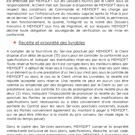
est effectuée par MEMSOFT sur les Dossiers fournis par le Client sous sa
responsabilité ; le Client met son Dossier à disposition de MEMSOFT dans le
respect des conditions de Commande et MEMSOFT les charge par
reproduction sur l’infrastructure du nouveau Logiciel après la Mise à jour
de ce dernier. Le Client reste donc seul responsable de l’utilité, la pertinence,
le bon fonctionnement, la qualité, l’intégrité ou la licéité des Dossiers
transmis à MEMSOFT aux fins de Migration, et sur lesquels MEMSOFT
décline toute obligation de sauvegarde, de vérification ou de mise en
conformité.
Recette et propriété des livrables
A compter de la fourniture du Service ponctuel par MEMSOFT, le Client
dispose d’un délai de quinze (15) jours pour en contrôler la conformité aux
spécifications et indiquer ses éventuelles réserves par écrit à MEMSOFT.
Toute réserve formulée par écrit est corrigée dans les meilleurs délais par
MEMSOFT. A défaut de réserves à l’issue du délai, si les réserves sont liées
à un élément ou à une prestation d’un tiers qui n’est pas sous le contrôle de
MEMSOFT ou dans le cas où le Client utilise les Livrables, la recette est
réputée acceptée sans réserve. Une recette ne peut en aucun cas être
ralentie ou empêchée par des diligences réalisées par le Client ou par un
prestataire sous son contrôle. En cas de prolongation d’une recette plus de
deux (2) mois, indiquant l’impossibilité de prononcer la recette du Service
ponctuel, les Parties se concertent afin d’étudier si des modifications de
spécifications sont nécessaires ou si elles conviennent d’une résiliation
partielle du Contrat pour les seuls Services ponctuels concernés, auquel
cas les Parties conviennent également du montant à payer à MEMSOFT,
qui ne peut être inférieur à la moitié du prix convenu (en mode régie, la
moitié du temps passé).
Dans le cadre des Services ponctuels, MEMSOFT conserve la propriété
intellectuelle exclusive de tous plans, spécifications, ébauche, script, code,
maquette ou document préparatoire créé par MEMSOFT, à l’exception des