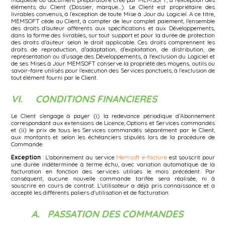
éléments du Client (Dossier, marque…). Le Client est propriétaire des
livrables convenus, à l’exception de toute Mise à Jour du Logiciel. A ce titre,
MEMSOFT cède au Client, à compter de leur complet paiement, l'ensemble
des droits d’auteur afférents aux spécifications et aux Développements,
dans la forme des livrables, sur tout support et pour la durée de protection
des droits d’auteur selon le droit applicable. Ces droits comprennent les
droits de reproduction, d’adaptation, d’exploitation, de distribution, de
représentation ou d’usage des Développements, à l'exclusion du Logiciel et
de ses Mises à Jour. MEMSOFT conserve la propriété des moyens, outils ou
savoir-faire utilisés pour l’exécution des Services ponctuels, à l’exclusion de
tout élément fourni par le Client.
VI. CONDITIONS FINANCIERES
Le Client s’engage à payer (i) la redevance périodique d’Abonnement
correspondant aux extensions de Licence, Options et Services commandés
et (ii) le prix de tous les Services commandés séparément par le Client,
aux montants et selon les échéanciers stipulés lors de la procédure de
Commande.
Exception
: L'abonnement au service
Memsoft e-facture
est souscrit pour
une durée indéterminée à terme échu, avec variation automatique de la
facturation en fonction des services utilisés le mois précédent. Par
conséquent, aucune nouvelle commande tarifée sera réalisée, ni à
souscrire en cours de contrat. L'utilisateur a déjà pris connaissance et a
accepté les différents paliers d'utilisation et de facturation.
A. PASSATION DES COMMANDES